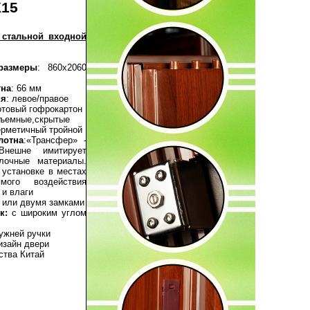
К15
 стальной входной
размеры
: 860х2060
тна
: 66 мм
ия
: левое/правое
отовый гофрокартон
съемные,скрытые
ерметичный тройной
лотна
:«Трансфер» -
Внешне имитирует
лочные материалы.
 установке в местах
ямого воздействия
 и влаги
 или двумя замками
к:
с широким углом
ужней ручки
изайн двери
ства Китай