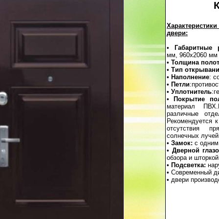
Характеристики
двери:
•
Габаритные 
мм, 960х2060 мм
•
Толщина поло
•
Тип открыван
•
Наполнение
: с
•
Петли
:противо
•
Уплотнитель
:г
•
Покрытие по
материал ПВХ.
различные отде
Рекомендуется к
отсутствия пр
солнечных лучей
•
Замок:
с одним
•
Дверной глазо
обзора и шторкой
•
Подсветка:
нар
• Современный д
• двери производ