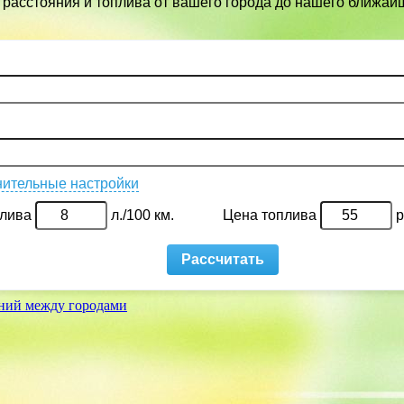
 расстояния и топлива от вашего города до нашего ближай
яний между городами